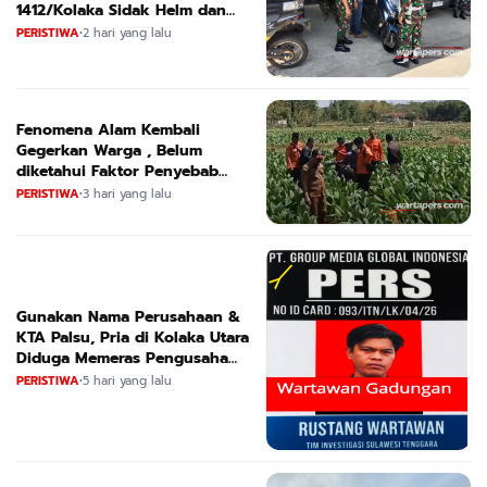
1412/Kolaka Sidak Helm dan
Kendaraan
PERISTIWA
•
2 hari yang lalu
Fenomena Alam Kembali
Gegerkan Warga , Belum
diketahui Faktor Penyebab
Suara
PERISTIWA
•
3 hari yang lalu
Gunakan Nama Perusahaan &
KTA Palsu, Pria di Kolaka Utara
Diduga Memeras Pengusaha
Tambang dan Minyak
PERISTIWA
•
5 hari yang lalu