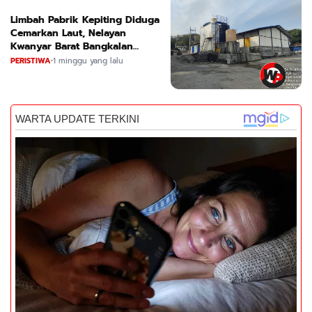
Limbah Pabrik Kepiting Diduga
Cemarkan Laut, Nelayan
Kwanyar Barat Bangkalan
Desak DLH Turun Tangan
PERISTIWA
•
1 minggu yang lalu