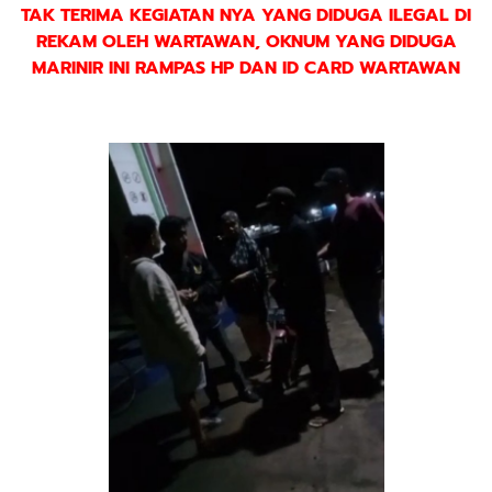
TAK TERIMA KEGIATAN NYA YANG DIDUGA ILEGAL DI
REKAM OLEH WARTAWAN, OKNUM YANG DIDUGA
MARINIR INI RAMPAS HP DAN ID CARD WARTAWAN