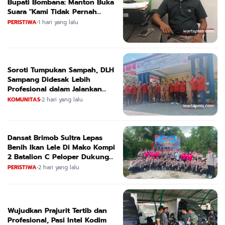
Bupati Bombana: Manton Buka
Suara "Kami Tidak Pernah
Menutup Ruang Hak Jawab"
PERISTIWA
•
1 hari yang lalu
Soroti Tumpukan Sampah, DLH
Sampang Didesak Lebih
Profesional dalam Jalankan
Tugas
KOMUNITAS
•
2 hari yang lalu
Dansat Brimob Sultra Lepas
Benih Ikan Lele Di Mako Kompi
2 Batalion C Peloper Dukung
ketahanan Pangan Nasional
PERISTIWA
•
2 hari yang lalu
Wujudkan Prajurit Tertib dan
Profesional, Pasi Intel Kodim