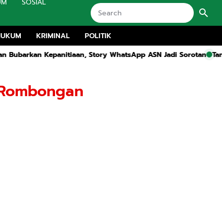
UM
SOSIAL
HUKUM
KRIMINAL
POLITIK
tiaan, Story WhatsApp ASN Jadi Sorotan
Tanpa Menunjukan Sur
 Rombongan