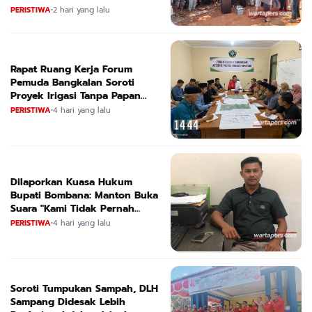
Selatan Culik Petani Ladah Di
PERISTIWA
•
2 hari yang lalu
Loeha Raya.
Rapat Ruang Kerja Forum
Pemuda Bangkalan Soroti
Proyek Irigasi Tanpa Papan
Nama
PERISTIWA
•
4 hari yang lalu
Dilaporkan Kuasa Hukum
Bupati Bombana: Manton Buka
Suara "Kami Tidak Pernah
Menutup Ruang Hak Jawab"
PERISTIWA
•
4 hari yang lalu
Soroti Tumpukan Sampah, DLH
Sampang Didesak Lebih