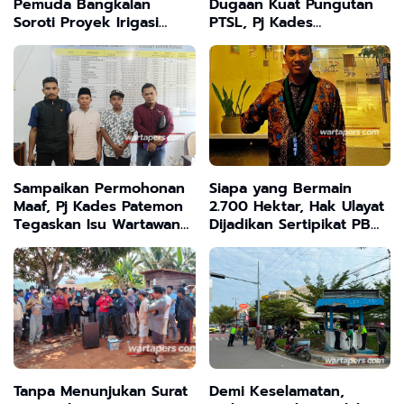
Pemuda Bangkalan
Dugaan Kuat Pungutan
Soroti Proyek Irigasi
PTSL, Pj Kades
Tanpa Papan Nama
Pacanggaan Diuji
Klarifikasinya
Sampaikan Permohonan
Siapa yang Bermain
Maaf, Pj Kades Patemon
2.700 Hektar, Hak Ulayat
Tegaskan Isu Wartawan
Dijadikan Sertipikat PB
Minta Uang Adalah Hoaks
HMI MPO Desak APH
Usut Tuntas Mafia Tanah
Dikonawe
Tanpa Menunjukan Surat
Demi Keselamatan,