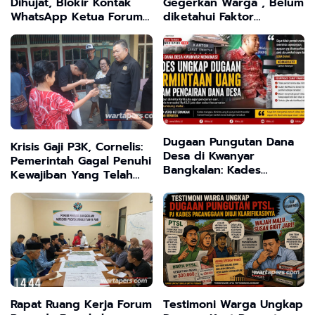
Dihujat, Blokir Kontak
Gegerkan Warga , Belum
WhatsApp Ketua Forum
diketahui Faktor
Pemuda Bangkalan Saat
Penyebab Suara
Dikonfirmasi
Dugaan Pungutan Dana
Krisis Gaji P3K, Cornelis:
Desa di Kwanyar
Pemerintah Gagal Penuhi
Bangkalan: Kades
Kewajiban Yang Telah
Ungkap Bukti Transfer,
Disepakati
Camat Beri Bantahan
Tegas
Rapat Ruang Kerja Forum
Testimoni Warga Ungkap