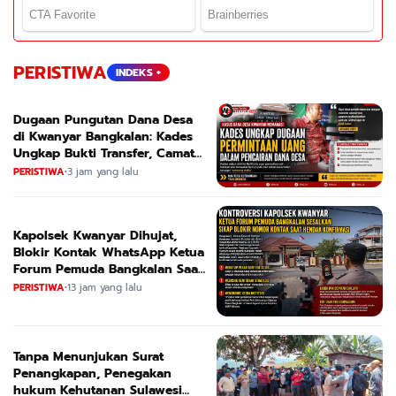
PERISTIWA
INDEKS +
Dugaan Pungutan Dana Desa
di Kwanyar Bangkalan: Kades
Ungkap Bukti Transfer, Camat
Beri Bantahan Tegas
PERISTIWA
•
3 jam yang lalu
Kapolsek Kwanyar Dihujat,
Blokir Kontak WhatsApp Ketua
Forum Pemuda Bangkalan Saat
Dikonfirmasi
PERISTIWA
•
13 jam yang lalu
Tanpa Menunjukan Surat
Penangkapan, Penegakan
hukum Kehutanan Sulawesi