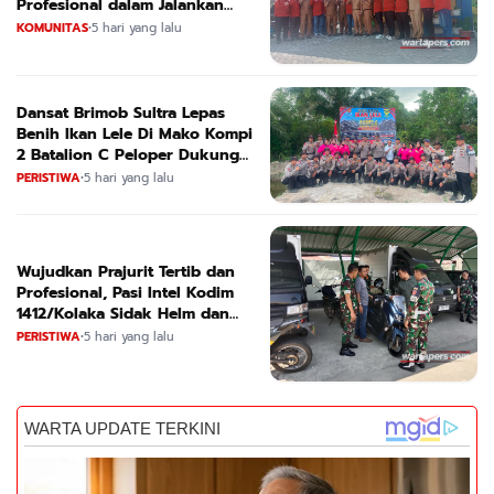
Profesional dalam Jalankan
Tugas
KOMUNITAS
•
5 hari yang lalu
Dansat Brimob Sultra Lepas
Benih Ikan Lele Di Mako Kompi
2 Batalion C Peloper Dukung
ketahanan Pangan Nasional
PERISTIWA
•
5 hari yang lalu
Wujudkan Prajurit Tertib dan
Profesional, Pasi Intel Kodim
1412/Kolaka Sidak Helm dan
Kendaraan
PERISTIWA
•
5 hari yang lalu