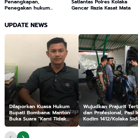
Penangkapan,
Satlantas Polres Kolaka
Penegakan hukum
Gencar Razia Kasat Mata
Kehutanan Sulawesi
Selatan Culik Petani
UPDATE NEWS
Ladah Di Loeha Raya.
Dilaporkan Kuasa Hukum
Wujudkan Prajurit Tert
Bupati Bombana: Manton
dan Profesional, Pasi I
Buka Suara "Kami Tidak
Kodim 1412/Kolaka Sid
Pernah Menutup Ruang
Helm dan Kendaraan
Hak Jawab"