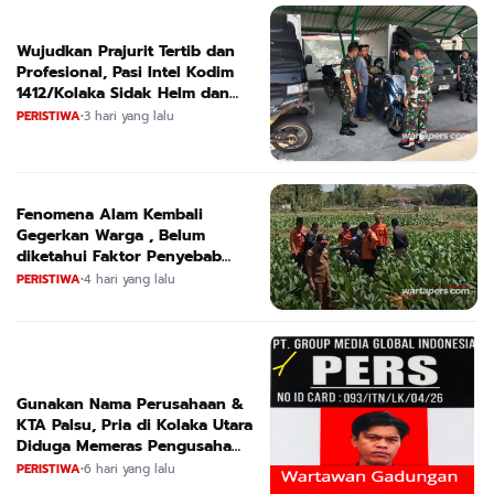
Wujudkan Prajurit Tertib dan
Profesional, Pasi Intel Kodim
1412/Kolaka Sidak Helm dan
Kendaraan
PERISTIWA
•
3 hari yang lalu
Fenomena Alam Kembali
Gegerkan Warga , Belum
diketahui Faktor Penyebab
Suara
PERISTIWA
•
4 hari yang lalu
Gunakan Nama Perusahaan &
KTA Palsu, Pria di Kolaka Utara
Diduga Memeras Pengusaha
Tambang dan Minyak
PERISTIWA
•
6 hari yang lalu