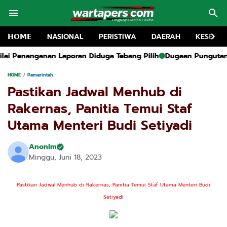
𝗛𝗢𝗠𝗘
NASIONAL
PERISTIWA
DAERAH
KESEHA
iduga Tebang Pilih
Dugaan Pungutan Liar Dana Agustusan di T
HOME
Pemerintah
Pastikan Jadwal Menhub di
Rakernas, Panitia Temui Staf
Utama Menteri Budi Setiyadi
Anonim
Minggu, Juni 18, 2023
Pastikan Jadwal Menhub di Rakernas, Panitia Temui Staf Utama Menteri Budi
Setiyadi