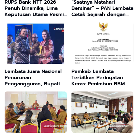
RUPS Bank NTT 2026
“Saatnya Matahari
Penuh Dinamika, Lima
Bersinar” – PAN Lembata
Keputusan Utama Resmi
Cetak Sejarah dengan
Diputuskan
Muscab Serentak, Kanis
Tuaq: Kekuatan Kita Ada
di Akar Rumput
Lembata Juara Nasional
Pemkab Lembata
Penurunan
Terbitkan Peringatan
Pengangguran, Bupati
Keras: Penimbun BBM
Tuaq Bawa Pulang Piala
Subsidi Terancam
dari Lombok
Penjara 6 Tahun dan
Denda Rp60 Miliar