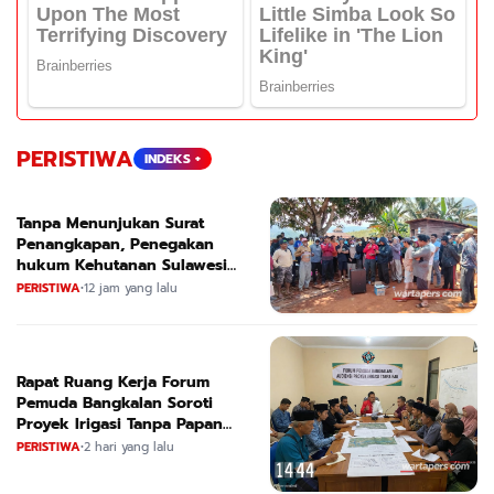
PERISTIWA
INDEKS +
Tanpa Menunjukan Surat
Penangkapan, Penegakan
hukum Kehutanan Sulawesi
Selatan Culik Petani Ladah Di
PERISTIWA
•
12 jam yang lalu
Loeha Raya.
Rapat Ruang Kerja Forum
Pemuda Bangkalan Soroti
Proyek Irigasi Tanpa Papan
Nama
PERISTIWA
•
2 hari yang lalu