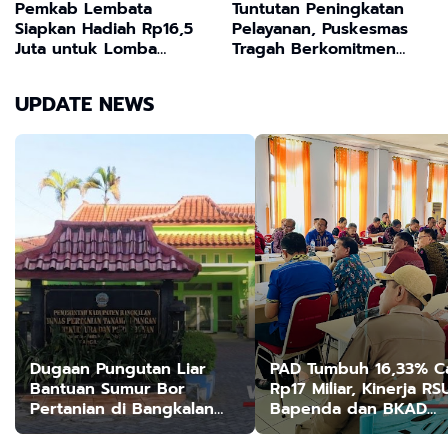
Pemkab Lembata
Tuntutan Peningkatan
Siapkan Hadiah Rp16,5
Pelayanan, Puskesmas
Juta untuk Lomba
Tragah Berkomitmen
Bertutur Festival Literasi
Lakukan Evaluasi
2026
Menyeluruh
UPDATE NEWS
Dugaan Pungutan Liar
PAD Tumbuh 16,33% C
Bantuan Sumur Bor
Rp17 Miliar, Kinerja RS
Pertanian di Bangkalan
Bapenda dan BKAD
Forum Pemuda Desak
Sangat Memuaskan