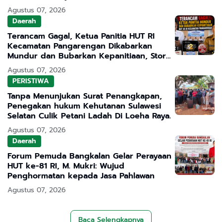
Transparan
Agustus 07, 2026
Daerah
Terancam Gagal, Ketua Panitia HUT RI
Kecamatan Pangarengan Dikabarkan
Mundur dan Bubarkan Kepanitiaan, Story
WhatsApp ASN Jadi Sorotan
Agustus 07, 2026
PERISTIWA
Tanpa Menunjukan Surat Penangkapan,
Penegakan hukum Kehutanan Sulawesi
Selatan Culik Petani Ladah Di Loeha Raya.
Agustus 07, 2026
Daerah
Forum Pemuda Bangkalan Gelar Perayaan
HUT ke-81 RI, M. Mukri: Wujud
Penghormatan kepada Jasa Pahlawan
Agustus 07, 2026
Baca Selengkapnya