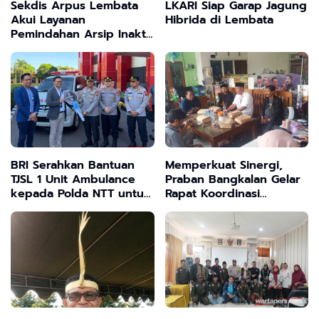
Sekdis Arpus Lembata
LKARI Siap Garap Jagung
Akui Layanan
Hibrida di Lembata
Pemindahan Arsip Inaktif
Belum Maksimal, Kendala
Utama Tiadanya Depo
dan Anggaran Pelatihan
BRI Serahkan Bantuan
Memperkuat Sinergi,
TJSL 1 Unit Ambulance
Praban Bangkalan Gelar
kepada Polda NTT untuk
Rapat Koordinasi
Dukung Layanan
Penguatan Anggota
Kesehatan Masyarakat
Tingkat Kecamatan dan
Desa