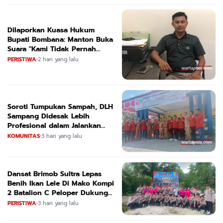
Dilaporkan Kuasa Hukum
Bupati Bombana: Manton Buka
Suara "Kami Tidak Pernah
Menutup Ruang Hak Jawab"
PERISTIWA
•
2 hari yang lalu
Soroti Tumpukan Sampah, DLH
Sampang Didesak Lebih
Profesional dalam Jalankan
Tugas
KOMUNITAS
•
3 hari yang lalu
Dansat Brimob Sultra Lepas
Benih Ikan Lele Di Mako Kompi
2 Batalion C Peloper Dukung
ketahanan Pangan Nasional
PERISTIWA
•
3 hari yang lalu