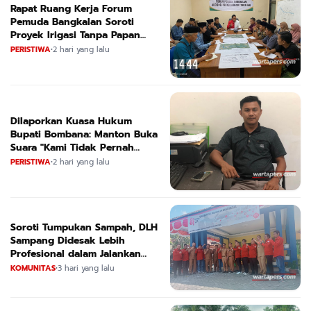
Rapat Ruang Kerja Forum
Pemuda Bangkalan Soroti
Proyek Irigasi Tanpa Papan
Nama
PERISTIWA
•
2 hari yang lalu
Dilaporkan Kuasa Hukum
Bupati Bombana: Manton Buka
Suara "Kami Tidak Pernah
Menutup Ruang Hak Jawab"
PERISTIWA
•
2 hari yang lalu
Soroti Tumpukan Sampah, DLH
Sampang Didesak Lebih
Profesional dalam Jalankan
Tugas
KOMUNITAS
•
3 hari yang lalu