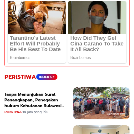
PERISTIWA
INDEKS +
Tanpa Menunjukan Surat
Penangkapan, Penegakan
hukum Kehutanan Sulawesi
Selatan Culik Petani Ladah Di
PERISTIWA
•
18 jam yang lalu
Loeha Raya.