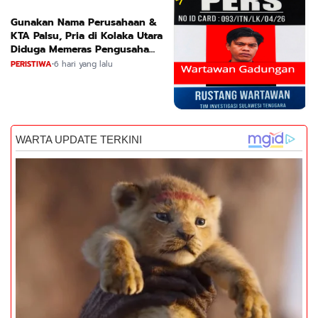
Gunakan Nama Perusahaan &
KTA Palsu, Pria di Kolaka Utara
Diduga Memeras Pengusaha
Tambang dan Minyak
PERISTIWA
•
6 hari yang lalu