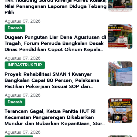
TRK Houlding Soroti Kinerja Polres Kolaka,
Nilai Penanganan Laporan Diduga Tebang
Pilih
Agustus 07, 2026
Daerah
Dugaan Pungutan Liar Dana Agustusan di
Tragah, Forum Pemuda Bangkalan Desak
Dinas Pendidikan Copot Oknum Kepala
Sekolah
Agustus 07, 2026
INFRASTRUKTUR
Proyek Rehabilitasi SMAN 1 Kwanyar
Bangkalan Capai 80 Persen, Pelaksana
Pastikan Pekerjaan Sesuai SOP dan
Transparan
Agustus 07, 2026
Daerah
Terancam Gagal, Ketua Panitia HUT RI
Kecamatan Pangarengan Dikabarkan
Mundur dan Bubarkan Kepanitiaan, Story
WhatsApp ASN Jadi Sorotan
Agustus 07, 2026