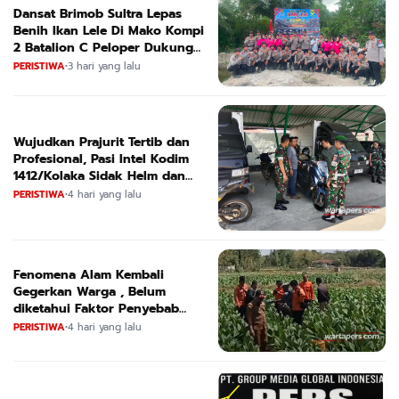
Dansat Brimob Sultra Lepas
Benih Ikan Lele Di Mako Kompi
2 Batalion C Peloper Dukung
ketahanan Pangan Nasional
PERISTIWA
•
3 hari yang lalu
Wujudkan Prajurit Tertib dan
Profesional, Pasi Intel Kodim
1412/Kolaka Sidak Helm dan
Kendaraan
PERISTIWA
•
4 hari yang lalu
Fenomena Alam Kembali
Gegerkan Warga , Belum
diketahui Faktor Penyebab
Suara
PERISTIWA
•
4 hari yang lalu