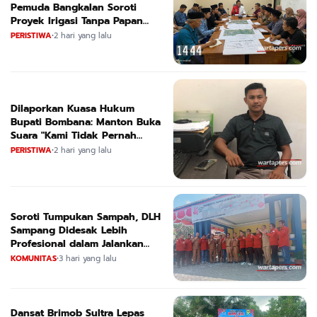
Pemuda Bangkalan Soroti
Proyek Irigasi Tanpa Papan
Nama
PERISTIWA
•
2 hari yang lalu
Dilaporkan Kuasa Hukum
Bupati Bombana: Manton Buka
Suara "Kami Tidak Pernah
Menutup Ruang Hak Jawab"
PERISTIWA
•
2 hari yang lalu
Soroti Tumpukan Sampah, DLH
Sampang Didesak Lebih
Profesional dalam Jalankan
Tugas
KOMUNITAS
•
3 hari yang lalu
Dansat Brimob Sultra Lepas