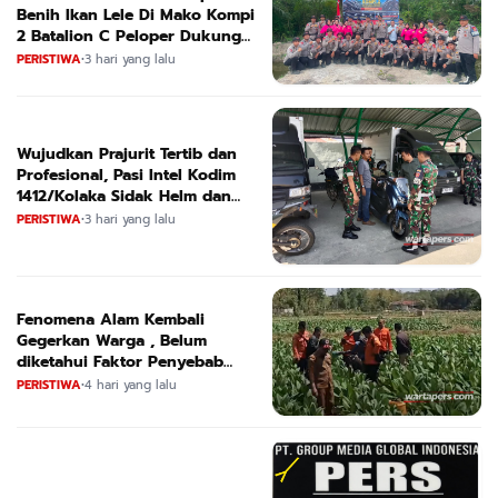
Benih Ikan Lele Di Mako Kompi
2 Batalion C Peloper Dukung
ketahanan Pangan Nasional
PERISTIWA
•
3 hari yang lalu
Wujudkan Prajurit Tertib dan
Profesional, Pasi Intel Kodim
1412/Kolaka Sidak Helm dan
Kendaraan
PERISTIWA
•
3 hari yang lalu
Fenomena Alam Kembali
Gegerkan Warga , Belum
diketahui Faktor Penyebab
Suara
PERISTIWA
•
4 hari yang lalu