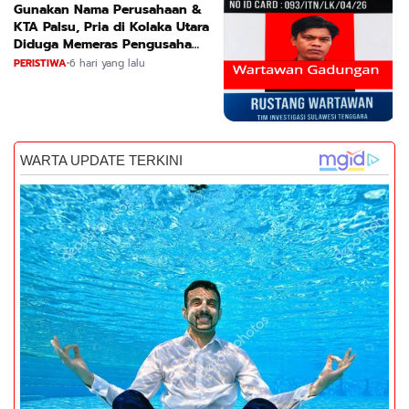
Gunakan Nama Perusahaan &
KTA Palsu, Pria di Kolaka Utara
Diduga Memeras Pengusaha
Tambang dan Minyak
PERISTIWA
•
6 hari yang lalu