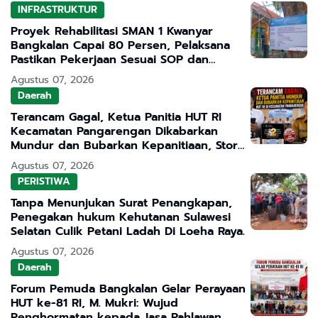
INFRASTRUKTUR
Proyek Rehabilitasi SMAN 1 Kwanyar
Bangkalan Capai 80 Persen, Pelaksana
Pastikan Pekerjaan Sesuai SOP dan
Transparan
Agustus 07, 2026
Daerah
Terancam Gagal, Ketua Panitia HUT RI
Kecamatan Pangarengan Dikabarkan
Mundur dan Bubarkan Kepanitiaan, Story
WhatsApp ASN Jadi Sorotan
Agustus 07, 2026
PERISTIWA
Tanpa Menunjukan Surat Penangkapan,
Penegakan hukum Kehutanan Sulawesi
Selatan Culik Petani Ladah Di Loeha Raya.
Agustus 07, 2026
Daerah
Forum Pemuda Bangkalan Gelar Perayaan
HUT ke-81 RI, M. Mukri: Wujud
Penghormatan kepada Jasa Pahlawan