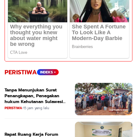
PERISTIWA
INDEKS +
Tanpa Menunjukan Surat
Penangkapan, Penegakan
hukum Kehutanan Sulawesi
Selatan Culik Petani Ladah Di
PERISTIWA
•
15 jam yang lalu
Loeha Raya.
Rapat Ruang Kerja Forum