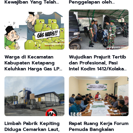
Kewajiban Yang Telah
Penggelapan oleh
Disepakati
Oknum SMP Ujung Baru
Selama 4 Tahun
Warga di Kecamatan
Wujudkan Prajurit Tertib
Kabupaten Ketapang
dan Profesional, Pasi
Keluhkan Harga Gas LPG
Intel Kodim 1412/Kolaka
3 Kg di Jual Pangkalan
Sidak Helm dan
Masih di Atas HET
Kendaraan
Limbah Pabrik Kepiting
Rapat Ruang Kerja Forum
Diduga Cemarkan Laut,
Pemuda Bangkalan