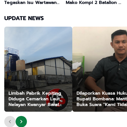
Tegaskan Isu Wartawan
Mako Kompi 2 Batalion C
Minta Uang Adalah Hoaks
Peloper Dukung
ketahanan Pangan
UPDATE NEWS
Nasional
Limbah Pabrik Kepiting
Dilaporkan Kuasa Hu
Diduga Cemarkan Laut,
Bupati Bombana: Man
Nelayan Kwanyar Barat
Buka Suara "Kami Tida
Bangkalan Desak DLH
Pernah Menutup Ruan
Turun Tangan
Hak Jawab"