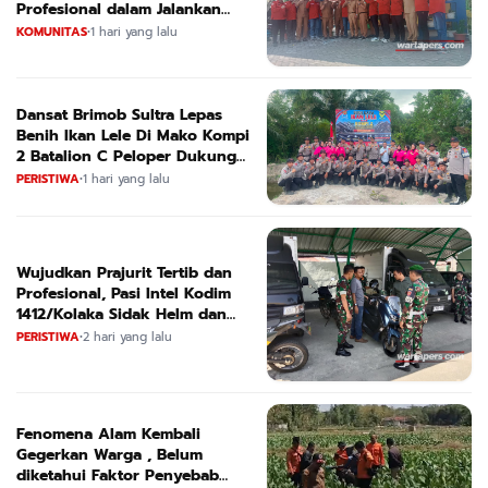
Profesional dalam Jalankan
Tugas
KOMUNITAS
•
1 hari yang lalu
Dansat Brimob Sultra Lepas
Benih Ikan Lele Di Mako Kompi
2 Batalion C Peloper Dukung
ketahanan Pangan Nasional
PERISTIWA
•
1 hari yang lalu
Wujudkan Prajurit Tertib dan
Profesional, Pasi Intel Kodim
1412/Kolaka Sidak Helm dan
Kendaraan
PERISTIWA
•
2 hari yang lalu
Fenomena Alam Kembali
Gegerkan Warga , Belum
diketahui Faktor Penyebab