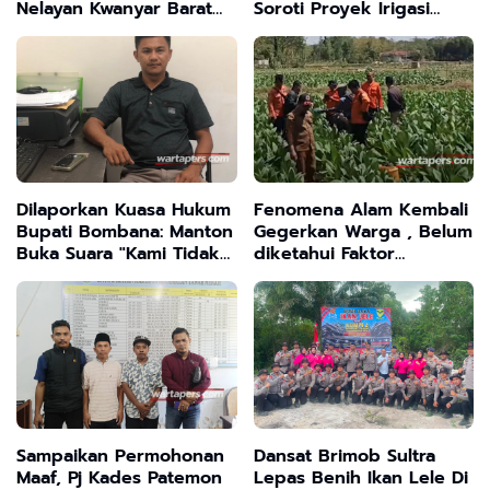
Nelayan Kwanyar Barat
Soroti Proyek Irigasi
Bangkalan Desak DLH
Tanpa Papan Nama
Turun Tangan
Dilaporkan Kuasa Hukum
Fenomena Alam Kembali
Bupati Bombana: Manton
Gegerkan Warga , Belum
Buka Suara "Kami Tidak
diketahui Faktor
Pernah Menutup Ruang
Penyebab Suara
Hak Jawab"
Sampaikan Permohonan
Dansat Brimob Sultra
Maaf, Pj Kades Patemon
Lepas Benih Ikan Lele Di