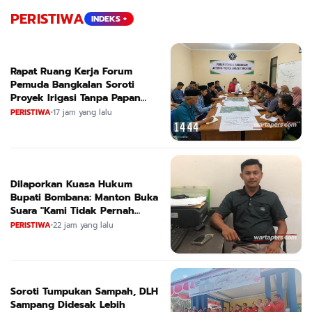
PERISTIWA
INDEKS +
Rapat Ruang Kerja Forum
Pemuda Bangkalan Soroti
Proyek Irigasi Tanpa Papan
Nama
PERISTIWA
•
17 jam yang lalu
Dilaporkan Kuasa Hukum
Bupati Bombana: Manton Buka
Suara "Kami Tidak Pernah
Menutup Ruang Hak Jawab"
PERISTIWA
•
22 jam yang lalu
Soroti Tumpukan Sampah, DLH
Sampang Didesak Lebih