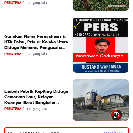
Suara
PERISTIWA
•
2 hari yang lalu
Gunakan Nama Perusahaan &
KTA Palsu, Pria di Kolaka Utara
Diduga Memeras Pengusaha
Tambang dan Minyak
PERISTIWA
•
5 hari yang lalu
Limbah Pabrik Kepiting Diduga
Cemarkan Laut, Nelayan
Kwanyar Barat Bangkalan
Desak DLH Turun Tangan
PERISTIWA
•
6 hari yang lalu