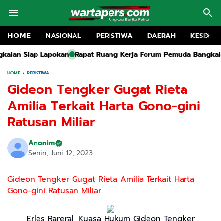
𝗛𝗢𝗠𝗘
NASIONAL
PERISTIWA
DAERAH
KESEHA
Rapat Ruang Kerja Forum Pemuda Bangkalan Soroti Proyek Irig
HOME
PERISTIWA
Gideon Tengker Gugat Rieta
Amilia Terkait Harta Gono-gini
Ratusan Miliar
Anonim
Senin, Juni 12, 2023
Gideon Tengker Gugat Rieta Amilia Terkait Harta
Gono-gini Ratusan Miliar
Erles Rareral, Kuasa Hukum Gideon Tengker