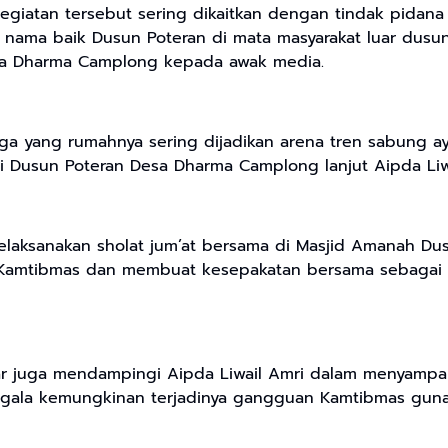
egiatan tersebut sering dikaitkan dengan tindak pidan
nama baik Dusun Poteran di mata masyarakat luar dusun”
sa Dharma Camplong kepada awak media.
 yang rumahnya sering dijadikan arena tren sabung ayam
i Dusun Poteran Desa Dharma Camplong lanjut Aipda Liwa
melaksanakan sholat jum’at bersama di Masjid Amanah Du
 Kamtibmas dan membuat kesepakatan bersama sebagai 
r juga mendampingi Aipda Liwail Amri dalam menyamp
gala kemungkinan terjadinya gangguan Kamtibmas guna