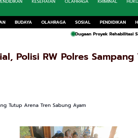
PENDIDIKAN
KESEHATAN
OLAHRAGA
KRIMINAL
HUK
TAN
BUDAYA
OLAHRAGA
SOSIAL
PENDIDIKAN
Dugaan Proyek Rehabilitasi SMA 1 Kw
sial, Polisi RW Polres Sampan
mpang Tutup Arena Tren Sabung Ayam