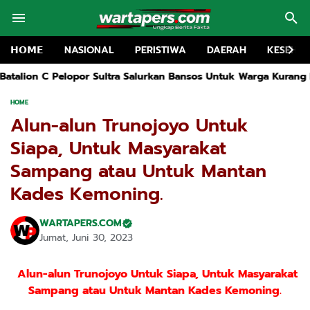
𝗛𝗢𝗠𝗘
NASIONAL
PERISTIWA
DAERAH
KESEHA
 Sultra Salurkan Bansos Untuk Warga Kurang Mampu Di Kolaka
D
HOME
Alun-alun Trunojoyo Untuk
Siapa, Untuk Masyarakat
Sampang atau Untuk Mantan
Kades Kemoning.
WARTAPERS.COM
Jumat, Juni 30, 2023
Alun-alun Trunojoyo Untuk Siapa, Untuk Masyarakat
Sampang atau Untuk Mantan Kades Kemoning.