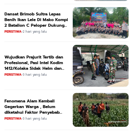
Dansat Brimob Sultra Lepas
Benih Ikan Lele Di Mako Kompi
2 Batalion C Peloper Dukung
ketahanan Pangan Nasional
PERISTIWA
•
2 hari yang lalu
Wujudkan Prajurit Tertib dan
Profesional, Pasi Intel Kodim
1412/Kolaka Sidak Helm dan
Kendaraan
PERISTIWA
•
3 hari yang lalu
Fenomena Alam Kembali
Gegerkan Warga , Belum
diketahui Faktor Penyebab
Suara
PERISTIWA
•
3 hari yang lalu