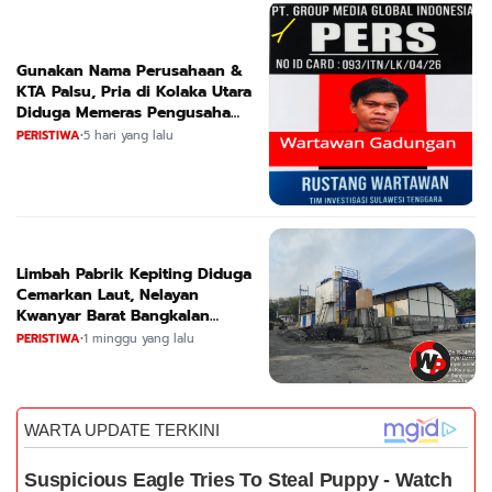
Gunakan Nama Perusahaan &
KTA Palsu, Pria di Kolaka Utara
Diduga Memeras Pengusaha
Tambang dan Minyak
PERISTIWA
•
5 hari yang lalu
Limbah Pabrik Kepiting Diduga
Cemarkan Laut, Nelayan
Kwanyar Barat Bangkalan
Desak DLH Turun Tangan
PERISTIWA
•
1 minggu yang lalu