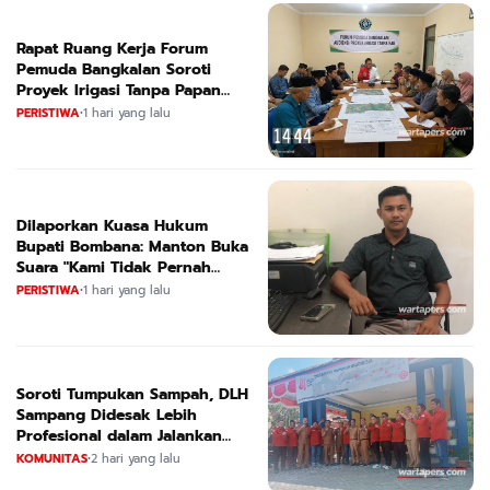
Rapat Ruang Kerja Forum
Pemuda Bangkalan Soroti
Proyek Irigasi Tanpa Papan
Nama
PERISTIWA
•
1 hari yang lalu
Dilaporkan Kuasa Hukum
Bupati Bombana: Manton Buka
Suara "Kami Tidak Pernah
Menutup Ruang Hak Jawab"
PERISTIWA
•
1 hari yang lalu
Soroti Tumpukan Sampah, DLH
Sampang Didesak Lebih
Profesional dalam Jalankan
Tugas
KOMUNITAS
•
2 hari yang lalu