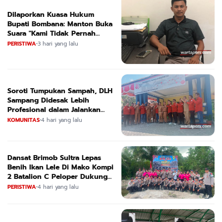
Dilaporkan Kuasa Hukum
Bupati Bombana: Manton Buka
Suara "Kami Tidak Pernah
Menutup Ruang Hak Jawab"
PERISTIWA
•
3 hari yang lalu
Soroti Tumpukan Sampah, DLH
Sampang Didesak Lebih
Profesional dalam Jalankan
Tugas
KOMUNITAS
•
4 hari yang lalu
Dansat Brimob Sultra Lepas
Benih Ikan Lele Di Mako Kompi
2 Batalion C Peloper Dukung
ketahanan Pangan Nasional
PERISTIWA
•
4 hari yang lalu