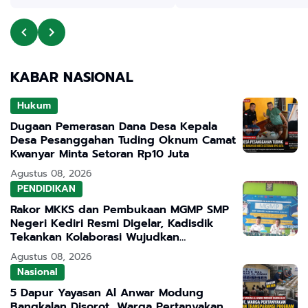
KABAR NASIONAL
Hukum
Dugaan Pemerasan Dana Desa Kepala
Desa Pesanggahan Tuding Oknum Camat
Kwanyar Minta Setoran Rp10 Juta
Agustus 08, 2026
PENDIDIKAN
Rakor MKKS dan Pembukaan MGMP SMP
Negeri Kediri Resmi Digelar, Kadisdik
Tekankan Kolaborasi Wujudkan
Pendidikan Bermutu
Agustus 08, 2026
Nasional
5 Dapur Yayasan Al Anwar Modung
Bangkalan Disorot, Warga Pertanyakan