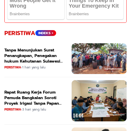
PERISTIWA
INDEKS +
Tanpa Menunjukan Surat
Penangkapan, Penegakan
hukum Kehutanan Sulawesi
Selatan Culik Petani Ladah Di
PERISTIWA
•
1 hari yang lalu
Loeha Raya.
Rapat Ruang Kerja Forum
Pemuda Bangkalan Soroti
Proyek Irigasi Tanpa Papan
Nama
PERISTIWA
•
3 hari yang lalu