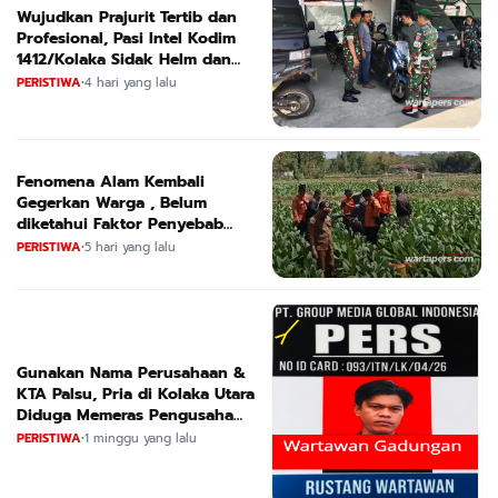
Wujudkan Prajurit Tertib dan
Profesional, Pasi Intel Kodim
1412/Kolaka Sidak Helm dan
Kendaraan
PERISTIWA
•
4 hari yang lalu
Fenomena Alam Kembali
Gegerkan Warga , Belum
diketahui Faktor Penyebab
Suara
PERISTIWA
•
5 hari yang lalu
Gunakan Nama Perusahaan &
KTA Palsu, Pria di Kolaka Utara
Diduga Memeras Pengusaha
Tambang dan Minyak
PERISTIWA
•
1 minggu yang lalu