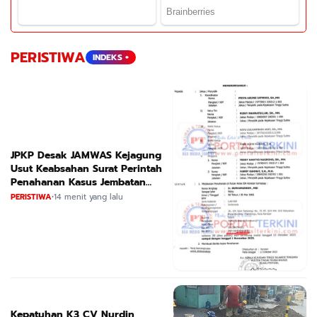
PERISTIWA
INDEKS +
JPKP Desak JAMWAS Kejagung
Usut Keabsahan Surat Perintah
Penahanan Kasus Jembatan
CIRAUCI II
PERISTIWA
•
14 menit yang lalu
Kepatuhan K3 CV Nurdin