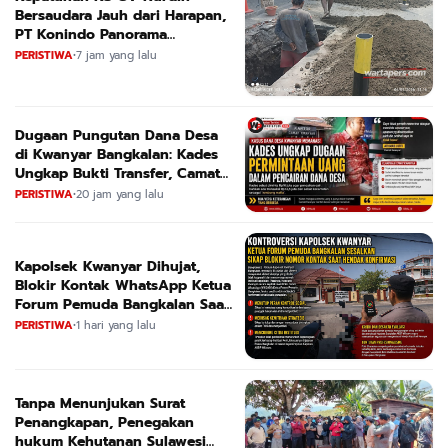
Bersaudara Jauh dari Harapan,
PT Konindo Panorama
Konsultan Dituding Lalai Awasi
PERISTIWA
•
7 jam yang lalu
Proyek DPRKPCK Jatim
Dugaan Pungutan Dana Desa
di Kwanyar Bangkalan: Kades
Ungkap Bukti Transfer, Camat
Beri Bantahan Tegas
PERISTIWA
•
20 jam yang lalu
Kapolsek Kwanyar Dihujat,
Blokir Kontak WhatsApp Ketua
Forum Pemuda Bangkalan Saat
Dikonfirmasi
PERISTIWA
•
1 hari yang lalu
Tanpa Menunjukan Surat
Penangkapan, Penegakan
hukum Kehutanan Sulawesi