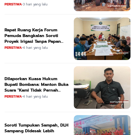
Selatan Culik Petani Ladah Di
PERISTIWA
•
3 hari yang lalu
Loeha Raya.
Rapat Ruang Kerja Forum
Pemuda Bangkalan Soroti
Proyek Irigasi Tanpa Papan
Nama
PERISTIWA
•
4 hari yang lalu
Dilaporkan Kuasa Hukum
Bupati Bombana: Manton Buka
Suara "Kami Tidak Pernah
Menutup Ruang Hak Jawab"
PERISTIWA
•
4 hari yang lalu
Soroti Tumpukan Sampah, DLH
Sampang Didesak Lebih