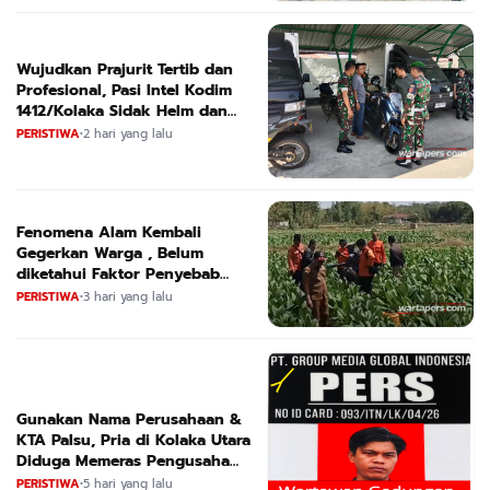
Wujudkan Prajurit Tertib dan
Profesional, Pasi Intel Kodim
1412/Kolaka Sidak Helm dan
Kendaraan
PERISTIWA
•
2 hari yang lalu
Fenomena Alam Kembali
Gegerkan Warga , Belum
diketahui Faktor Penyebab
Suara
PERISTIWA
•
3 hari yang lalu
Gunakan Nama Perusahaan &
KTA Palsu, Pria di Kolaka Utara
Diduga Memeras Pengusaha
Tambang dan Minyak
PERISTIWA
•
5 hari yang lalu