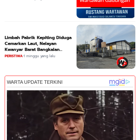
Limbah Pabrik Kepiting Diduga
Cemarkan Laut, Nelayan
Kwanyar Barat Bangkalan
Desak DLH Turun Tangan
PERISTIWA
•
1 minggu yang lalu