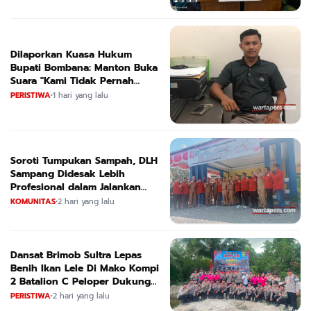
Dilaporkan Kuasa Hukum
Bupati Bombana: Manton Buka
Suara "Kami Tidak Pernah
Menutup Ruang Hak Jawab"
PERISTIWA
•
1 hari yang lalu
Soroti Tumpukan Sampah, DLH
Sampang Didesak Lebih
Profesional dalam Jalankan
Tugas
KOMUNITAS
•
2 hari yang lalu
Dansat Brimob Sultra Lepas
Benih Ikan Lele Di Mako Kompi
2 Batalion C Peloper Dukung
ketahanan Pangan Nasional
PERISTIWA
•
2 hari yang lalu