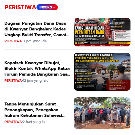
PERISTIWA
INDEKS +
Dugaan Pungutan Dana Desa
di Kwanyar Bangkalan: Kades
Ungkap Bukti Transfer, Camat
Beri Bantahan Tegas
PERISTIWA
•
3 jam yang lalu
Kapolsek Kwanyar Dihujat,
Blokir Kontak WhatsApp Ketua
Forum Pemuda Bangkalan Saat
Dikonfirmasi
PERISTIWA
•
12 jam yang lalu
Tanpa Menunjukan Surat
Penangkapan, Penegakan
hukum Kehutanan Sulawesi
Selatan Culik Petani Ladah Di
PERISTIWA
•
2 hari yang lalu
Loeha Raya.