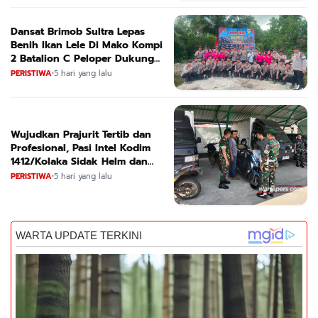
Dansat Brimob Sultra Lepas
Benih Ikan Lele Di Mako Kompi
2 Batalion C Peloper Dukung
ketahanan Pangan Nasional
PERISTIWA
•
5 hari yang lalu
Wujudkan Prajurit Tertib dan
Profesional, Pasi Intel Kodim
1412/Kolaka Sidak Helm dan
Kendaraan
PERISTIWA
•
5 hari yang lalu