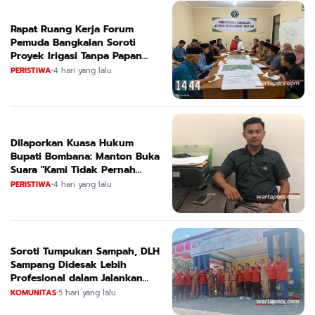
Rapat Ruang Kerja Forum
Pemuda Bangkalan Soroti
Proyek Irigasi Tanpa Papan
Nama
PERISTIWA
•
4 hari yang lalu
Dilaporkan Kuasa Hukum
Bupati Bombana: Manton Buka
Suara "Kami Tidak Pernah
Menutup Ruang Hak Jawab"
PERISTIWA
•
4 hari yang lalu
Soroti Tumpukan Sampah, DLH
Sampang Didesak Lebih
Profesional dalam Jalankan
Tugas
KOMUNITAS
•
5 hari yang lalu