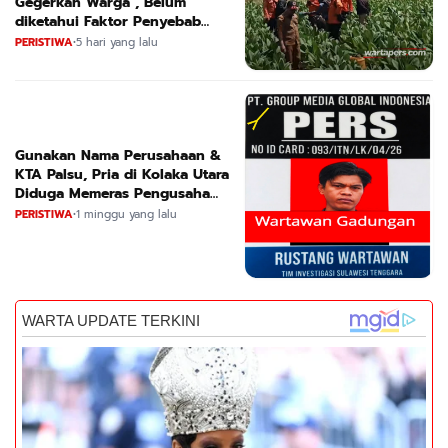
Gegerkan Warga , Belum
diketahui Faktor Penyebab
Suara
PERISTIWA
•
5 hari yang lalu
Gunakan Nama Perusahaan &
KTA Palsu, Pria di Kolaka Utara
Diduga Memeras Pengusaha
Tambang dan Minyak
PERISTIWA
•
1 minggu yang lalu