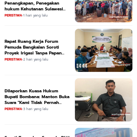
Penangkapan, Penegakan
hukum Kehutanan Sulawesi
Selatan Culik Petani Ladah Di
PERISTIWA
•
1 hari yang lalu
Loeha Raya.
Rapat Ruang Kerja Forum
Pemuda Bangkalan Soroti
Proyek Irigasi Tanpa Papan
Nama
PERISTIWA
•
2 hari yang lalu
Dilaporkan Kuasa Hukum
Bupati Bombana: Manton Buka
Suara "Kami Tidak Pernah
Menutup Ruang Hak Jawab"
PERISTIWA
•
3 hari yang lalu