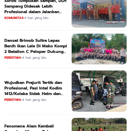
Soroti Tumpukan Sampah, DLH
Sampang Didesak Lebih
Profesional dalam Jalankan
Tugas
KOMUNITAS
•
4 hari yang lalu
Dansat Brimob Sultra Lepas
Benih Ikan Lele Di Mako Kompi
2 Batalion C Peloper Dukung
ketahanan Pangan Nasional
PERISTIWA
•
4 hari yang lalu
Wujudkan Prajurit Tertib dan
Profesional, Pasi Intel Kodim
1412/Kolaka Sidak Helm dan
Kendaraan
PERISTIWA
•
4 hari yang lalu
Fenomena Alam Kembali