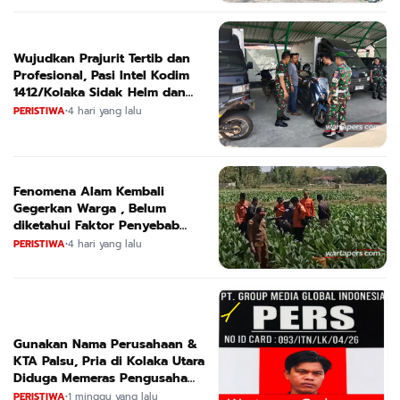
Wujudkan Prajurit Tertib dan
Profesional, Pasi Intel Kodim
1412/Kolaka Sidak Helm dan
Kendaraan
PERISTIWA
•
4 hari yang lalu
Fenomena Alam Kembali
Gegerkan Warga , Belum
diketahui Faktor Penyebab
Suara
PERISTIWA
•
4 hari yang lalu
Gunakan Nama Perusahaan &
KTA Palsu, Pria di Kolaka Utara
Diduga Memeras Pengusaha
Tambang dan Minyak
PERISTIWA
•
1 minggu yang lalu