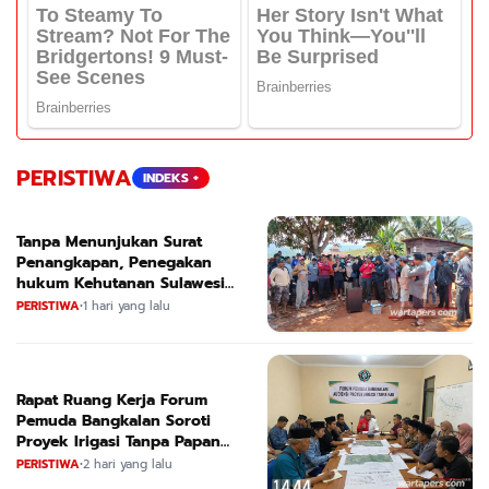
PERISTIWA
INDEKS +
Tanpa Menunjukan Surat
Penangkapan, Penegakan
hukum Kehutanan Sulawesi
Selatan Culik Petani Ladah Di
PERISTIWA
•
1 hari yang lalu
Loeha Raya.
Rapat Ruang Kerja Forum
Pemuda Bangkalan Soroti
Proyek Irigasi Tanpa Papan
Nama
PERISTIWA
•
2 hari yang lalu