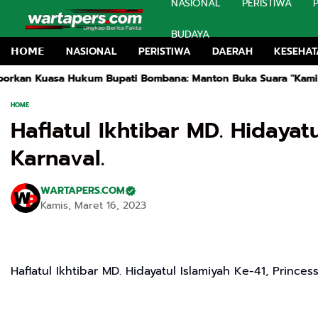
NASIONAL
PERISTIWA
BUDAYA
𝗛𝗢𝗠𝗘
NASIONAL
PERISTIWA
DAERAH
KESEHA
sa Hukum Bupati Bombana: Manton Buka Suara "Kami Tidak Per
HOME
Haflatul Ikhtibar MD. Hidayat
Karnaval.
WARTAPERS.COM
Kamis, Maret 16, 2023
Haflatul Ikhtibar MD. Hidayatul Islamiyah Ke-41, Princes