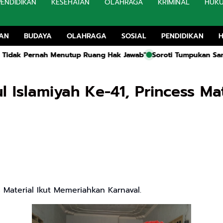
PENDIDIKAN
KESEHATAN
OLAHRAGA
KRIMINAL
HUK
TAN
BUDAYA
OLAHRAGA
SOSIAL
PENDIDIKAN
nah Menutup Ruang Hak Jawab"
Soroti Tumpukan Sampah, DLH S
ul Islamiyah Ke-41, Princess M
s Material Ikut Memeriahkan Karnaval.