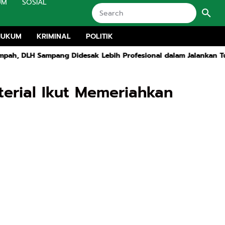
UM
SOSIAL
HUKUM
KRIMINAL
POLITIK
ampang Didesak Lebih Profesional dalam Jalankan Tugas
Pemk
aterial Ikut Memeriahkan