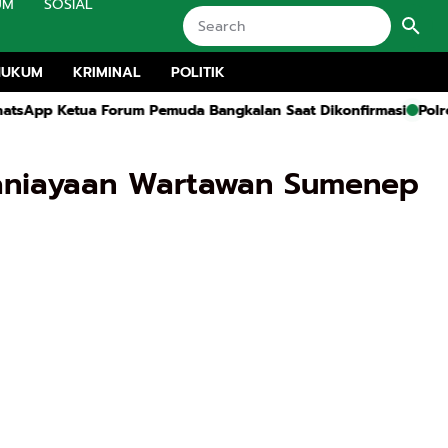
UM
SOSIAL
HUKUM
KRIMINAL
POLITIK
a Forum Pemuda Bangkalan Saat Dikonfirmasi
Polres Bangkalan
aniayaan Wartawan Sumenep