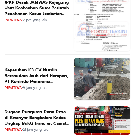
JPKP Desak JAMWAS Kejagung
Usut Keabsahan Surat Perintah
Penahanan Kasus Jembatan
CIRAUCI II
PERISTIWA
•
2 jam yang lalu
Kepatuhan K3 CV Nurdin
Bersaudara Jauh dari Harapan,
PT Konindo Panorama
Konsultan Dituding Lalai Awasi
PERISTIWA
•
9 jam yang lalu
Proyek DPRKPCK Jatim
Dugaan Pungutan Dana Desa
di Kwanyar Bangkalan: Kades
Ungkap Bukti Transfer, Camat
Beri Bantahan Tegas
PERISTIWA
•
21 jam yang lalu