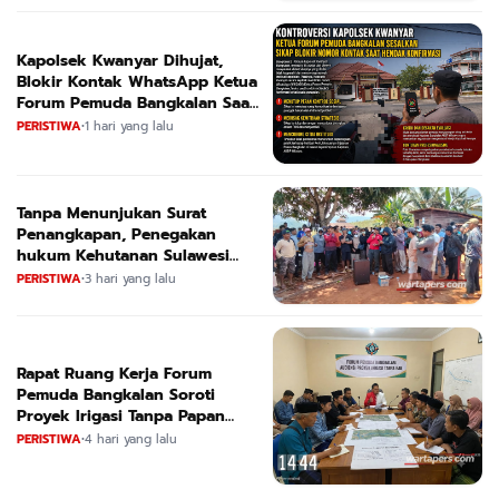
Kapolsek Kwanyar Dihujat,
Blokir Kontak WhatsApp Ketua
Forum Pemuda Bangkalan Saat
Dikonfirmasi
PERISTIWA
•
1 hari yang lalu
Tanpa Menunjukan Surat
Penangkapan, Penegakan
hukum Kehutanan Sulawesi
Selatan Culik Petani Ladah Di
PERISTIWA
•
3 hari yang lalu
Loeha Raya.
Rapat Ruang Kerja Forum
Pemuda Bangkalan Soroti
Proyek Irigasi Tanpa Papan
Nama
PERISTIWA
•
4 hari yang lalu