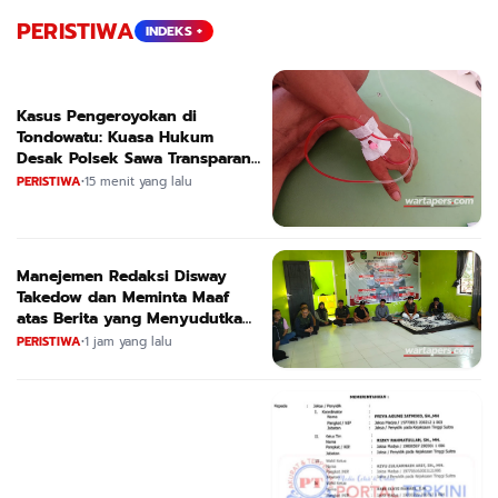
PERISTIWA
INDEKS +
Kasus Pengeroyokan di
Tondowatu: Kuasa Hukum
Desak Polsek Sawa Transparan
dan Segera Tetapkan Tersangka
PERISTIWA
•
15 menit yang lalu
Manejemen Redaksi Disway
Takedow dan Meminta Maaf
atas Berita yang Menyudutkan
APL
PERISTIWA
•
1 jam yang lalu