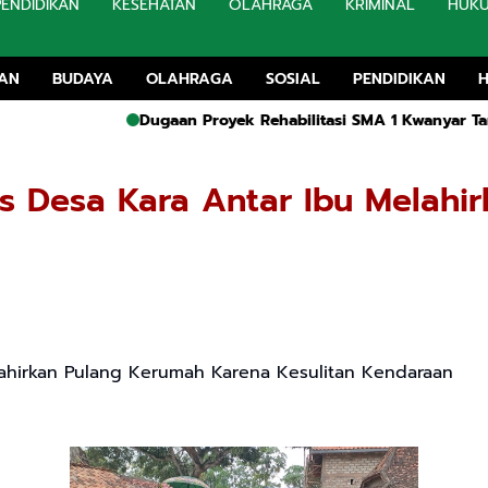
PENDIDIKAN
KESEHATAN
OLAHRAGA
KRIMINAL
HUK
TAN
BUDAYA
OLAHRAGA
SOSIAL
PENDIDIKAN
Dugaan Proyek Rehabilitasi SMA 1 Kwanyar Tanpa Papa
as Desa Kara Antar Ibu Melah
lahirkan Pulang Kerumah Karena Kesulitan Kendaraan