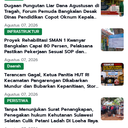
Dugaan Pungutan Liar Dana Agustusan di
Tragah, Forum Pemuda Bangkalan Desak
Dinas Pendidikan Copot Oknum Kepala
Sekolah
Agustus 07, 2026
INFRASTRUKTUR
Proyek Rehabilitasi SMAN 1 Kwanyar
Bangkalan Capai 80 Persen, Pelaksana
Pastikan Pekerjaan Sesuai SOP dan
Transparan
Agustus 07, 2026
Daerah
Terancam Gagal, Ketua Panitia HUT RI
Kecamatan Pangarengan Dikabarkan
Mundur dan Bubarkan Kepanitiaan, Story
WhatsApp ASN Jadi Sorotan
Agustus 07, 2026
PERISTIWA
Tanpa Menunjukan Surat Penangkapan,
Penegakan hukum Kehutanan Sulawesi
Selatan Culik Petani Ladah Di Loeha Raya.