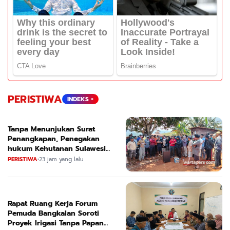
PERISTIWA
INDEKS +
Tanpa Menunjukan Surat
Penangkapan, Penegakan
hukum Kehutanan Sulawesi
Selatan Culik Petani Ladah Di
PERISTIWA
•
23 jam yang lalu
Loeha Raya.
Rapat Ruang Kerja Forum
Pemuda Bangkalan Soroti
Proyek Irigasi Tanpa Papan