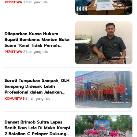
Nama
PERISTIWA
•
2 hari yang lalu
Dilaporkan Kuasa Hukum
Bupati Bombana: Manton Buka
Suara "Kami Tidak Pernah
Menutup Ruang Hak Jawab"
PERISTIWA
•
2 hari yang lalu
Soroti Tumpukan Sampah, DLH
Sampang Didesak Lebih
Profesional dalam Jalankan
Tugas
KOMUNITAS
•
3 hari yang lalu
Dansat Brimob Sultra Lepas
Benih Ikan Lele Di Mako Kompi
2 Batalion C Peloper Dukung