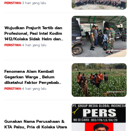
ketahanan Pangan Nasional
PERISTIWA
•
3 hari yang lalu
Wujudkan Prajurit Tertib dan
Profesional, Pasi Intel Kodim
1412/Kolaka Sidak Helm dan
Kendaraan
PERISTIWA
•
4 hari yang lalu
Fenomena Alam Kembali
Gegerkan Warga , Belum
diketahui Faktor Penyebab
Suara
PERISTIWA
•
4 hari yang lalu
Gunakan Nama Perusahaan &
KTA Palsu, Pria di Kolaka Utara