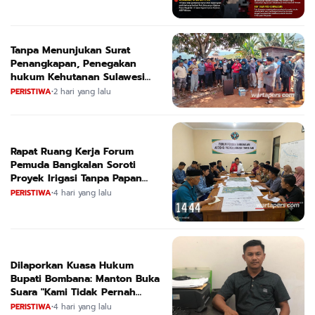
Tanpa Menunjukan Surat
Penangkapan, Penegakan
hukum Kehutanan Sulawesi
Selatan Culik Petani Ladah Di
PERISTIWA
•
2 hari yang lalu
Loeha Raya.
Rapat Ruang Kerja Forum
Pemuda Bangkalan Soroti
Proyek Irigasi Tanpa Papan
Nama
PERISTIWA
•
4 hari yang lalu
Dilaporkan Kuasa Hukum
Bupati Bombana: Manton Buka
Suara "Kami Tidak Pernah
Menutup Ruang Hak Jawab"
PERISTIWA
•
4 hari yang lalu