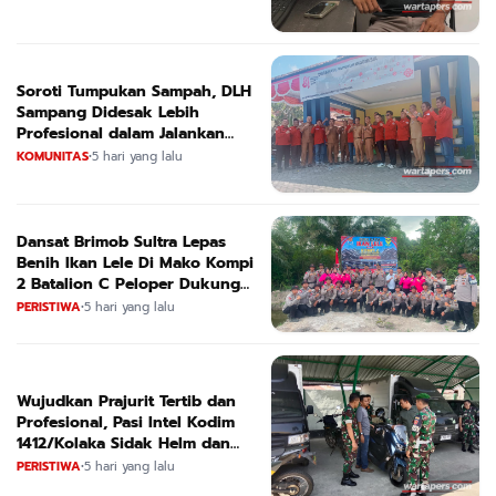
Soroti Tumpukan Sampah, DLH
Sampang Didesak Lebih
Profesional dalam Jalankan
Tugas
KOMUNITAS
•
5 hari yang lalu
Dansat Brimob Sultra Lepas
Benih Ikan Lele Di Mako Kompi
2 Batalion C Peloper Dukung
ketahanan Pangan Nasional
PERISTIWA
•
5 hari yang lalu
Wujudkan Prajurit Tertib dan
Profesional, Pasi Intel Kodim
1412/Kolaka Sidak Helm dan
Kendaraan
PERISTIWA
•
5 hari yang lalu