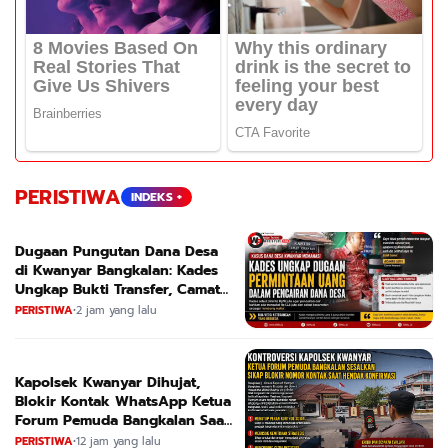
PERISTIWA
INDEKS +
Dugaan Pungutan Dana Desa
di Kwanyar Bangkalan: Kades
Ungkap Bukti Transfer, Camat
Beri Bantahan Tegas
PERISTIWA
•
2 jam yang lalu
Kapolsek Kwanyar Dihujat,
Blokir Kontak WhatsApp Ketua
Forum Pemuda Bangkalan Saat
Dikonfirmasi
PERISTIWA
•
12 jam yang lalu