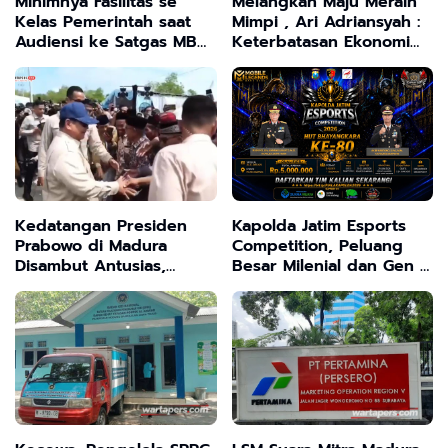
Minimnya Fasilitas se
Melangkah Maju Meraih
Kelas Pemerintah saat
Mimpi , Ari Adriansyah :
Audiensi ke Satgas MBG
Keterbatasan Ekonomi
, Ketua MCS Sebut
Bukan Penghalang
Mereka "Macan Ompong"
Meraih Cita-cita
tak Serius Dorong
Program Presiden
Kedatangan Presiden
Kapolda Jatim Esports
Prabowo di Madura
Competition, Peluang
Disambut Antusias,
Besar Milenial dan Gen Z
Warga Sampaikan
Salurkan Bakatmu ,Rebut
Keluhan Harga BBM dan
Jutaan Rupiah
Bahan Pokok