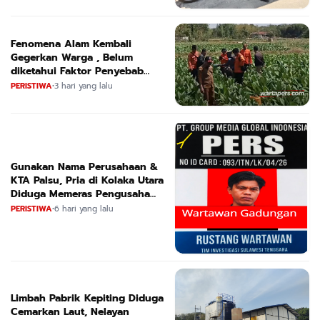
Fenomena Alam Kembali
Gegerkan Warga , Belum
diketahui Faktor Penyebab
Suara
PERISTIWA
•
3 hari yang lalu
Gunakan Nama Perusahaan &
KTA Palsu, Pria di Kolaka Utara
Diduga Memeras Pengusaha
Tambang dan Minyak
PERISTIWA
•
6 hari yang lalu
Limbah Pabrik Kepiting Diduga
Cemarkan Laut, Nelayan