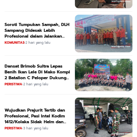
Soroti Tumpukan Sampah, DLH
Sampang Didesak Lebih
Profesional dalam Jalankan
Tugas
KOMUNITAS
•
2 hari yang lalu
Dansat Brimob Sultra Lepas
Benih Ikan Lele Di Mako Kompi
2 Batalion C Peloper Dukung
ketahanan Pangan Nasional
PERISTIWA
•
2 hari yang lalu
Wujudkan Prajurit Tertib dan
Profesional, Pasi Intel Kodim
1412/Kolaka Sidak Helm dan
Kendaraan
PERISTIWA
•
3 hari yang lalu