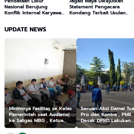
Pendataan Libur
Jagad Maya Dikejutkan
Nasional Berujung
Statement Pengacara
Konflik Internal Karyawan
Kondang Terkait Usulan
Toko Indomaret, Muncul
Transformasi Program
Dugaan Penyalahgunaan
MBG
UPDATE NEWS
Wewenang dalam
Kebijakan Mutasi
Minimnya Fasilitas se Kelas
Seruan Aksi Damai Tua
Pemerintah saat Audiensi
Pro dan Kontra , PMII
ke Satgas MBG , Ketua
Desak DPRD Lakukan
MCS Sebut Mereka "Macan
Audit Dua Proyek
Ompong" tak Serius
Strategis Nasional