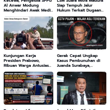
Kecewa, Pengelola SPPG
LSM Suara Mitra Madura
Al Anwar Modung
Siap Tempuh Jalur
Menghindari Awak Media
Hukum Terkait Dugaan
Terkait Isu 5 Dapur Satu
Penyalahgunaan BBM
Lokasi
Bersubsidi di SPBU
Junok
Kunjungan Kerja
Gerak Cepat Ungkap
Presiden Prabowo,
Kasus Pembunuhan di
Ribuan Warga Antusias
Juanda Surabaya,
Tak Perduli Diguyur
Tersangka Utama
Hujan
Berhasil Diamankan