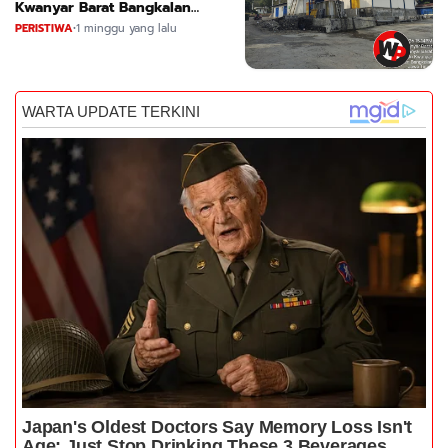
Kwanyar Barat Bangkalan
Desak DLH Turun Tangan
PERISTIWA
•
1 minggu yang lalu