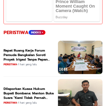
PERISTIWA
INDEKS +
Rapat Ruang Kerja Forum
Pemuda Bangkalan Soroti
Proyek Irigasi Tanpa Papan
Nama
PERISTIWA
•
1 hari yang lalu
Dilaporkan Kuasa Hukum
Bupati Bombana: Manton Buka
Suara "Kami Tidak Pernah
Menutup Ruang Hak Jawab"
PERISTIWA
•
1 hari yang lalu